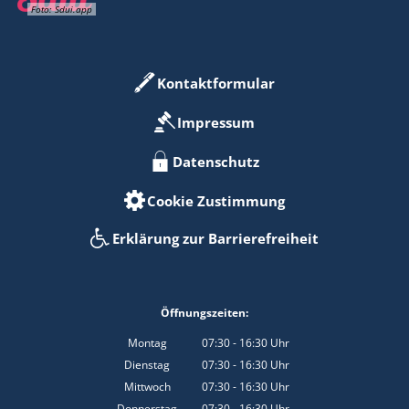
Foto: Sdui.app
Kontaktformular
Impressum
Datenschutz
Cookie Zustimmung
Erklärung zur Barrierefreiheit
Öffnungszeiten:
Montag
07:30
-
16:30
Uhr
Von 07:30 bis 16:30 Uhr
Dienstag
07:30
-
16:30
Uhr
Von 07:30 bis 16:30 Uhr
Mittwoch
07:30
-
16:30
Uhr
Von 07:30 bis 16:30 Uhr
Donnerstag
07:30
-
16:30
Uhr