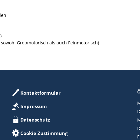
len
)
 sowohl Grobmotorisch als auch Feinmotorisch)
Ö
Kontaktformular
M
Impressum
D
Datenschutz
M
D
Cookie Zustimmung
F