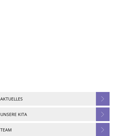
Seite einstellen
Werke
Tourismus / Kultur
Kindertagesstätten
AKTUELLES
UNSERE KITA
TEAM