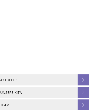
Seite einstellen
Werke
Tourismus / Kultur
Kindertagesstätten
AKTUELLES
UNSERE KITA
TEAM