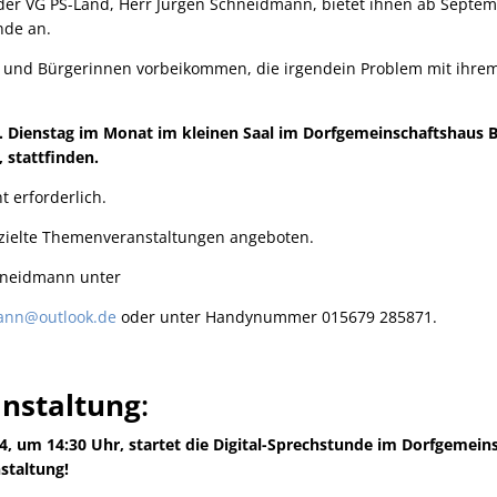
r der VG PS-Land, Herr Jürgen Schneidmann, bietet ihnen ab Septe
nde an.
r und Bürgerinnen vorbeikommen, die irgendein Problem mit ihr
 Dienstag im Monat im kleinen Saal im Dorfgemeinschaftshaus Bo
, stattfinden.
t erforderlich.
zielte Themenveranstaltungen angeboten.
hneidmann unter
ann@outlook.de
oder unter Handynummer 015679 285871.
nstaltung
:
4, um 14:30 Uhr, startet die Digital-Sprechstunde im Dorfgemei
staltung!