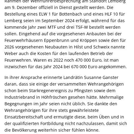
Rahmen der Wehrführerbesprechung am Standort Lemberg
am 9. Dezember offiziell in Dienst gestellt werden. Die
Bestellung eines ELW 1 für Bottenbach und eines HLF 10 für
Lemberg seien im September 2024 erfolgt, während für das
kommende Jahr zwei MTF und drei TSF-W bestellt werden
sollen. Eingehend auf die vorgesehenen Anbauten bei der
Feuerwehrhäusern Eppenbrunn und Kröppen sowie den für
2026 vorgesehenen Neubauten in Hilst und Schweix nannte
Weber auch die Kosten für den laufenden Betrieb der
Feuerwehren. Waren es 2022 noch 470 000 Euro, ist man
inzwischen für das Jahr 2024 bei 670 000 Euro angekommen.
In ihrer Ansprache erinnerte Landrätin Susanne Ganster
daran, dass sie einige der versammelten Wehrangehörigen
schon beim Starkregenereignis zu Pfingsten sowie dem
Industriebrand in Höhfröschen gesehen hätte. Mehrmalige
Begegnungen im Jahr seien nicht üblich. Sie dankte den
Wehrangehörigen für ihre stets gewährleistete
Einsatzbereitschaft und ermutigte diese, beim Üben und in
der qualifizierten Fortbildung nicht nachzulassen, damit sich
die Bevölkerung weiterhin sicher fühlen könne.