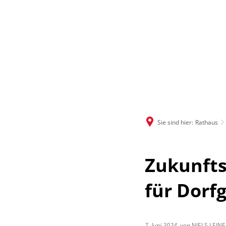
Sie sind hier:
Rathaus
Zukunft
für Dor
7. Juni 2024
von
NIELS LEINE