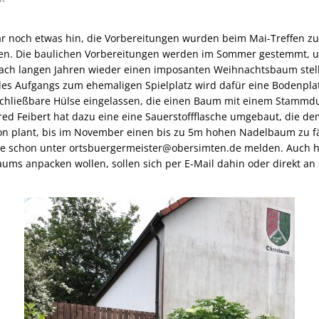
ar noch etwas hin, die Vorbereitungen wurden beim Mai-Treffen z
en. Die baulichen Vorbereitungen werden im Sommer gestemmt, 
nach langen Jahren wieder einen imposanten Weihnachtsbaum stel
es Aufgangs zum ehemaligen Spielplatz wird dafür eine Bodenpla
schließbare Hülse eingelassen, die einen Baum mit einem Stammd
d Feibert hat dazu eine eine Sauerstoffflasche umgebaut, die d
hon plant, bis im November einen bis zu 5m hohen Nadelbaum zu f
ne schon unter ortsbuergermeister@obersimten.de melden. Auch h
ms anpacken wollen, sollen sich per E-Mail dahin oder direkt an