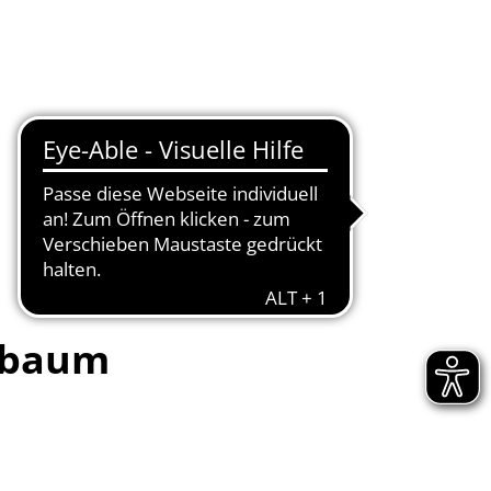
Seite einstellen
Werke
Tourismus / Kultur
Kindertagesstätten
sbaum