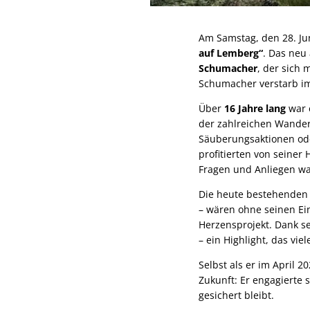
Am Samstag, den 28. Ju
auf Lemberg“
. Das neu
Schumacher
, der sich
Schumacher verstarb im
Über
16 Jahre lang
war 
der zahlreichen Wande
Säuberungsaktionen ode
profitierten von seiner
Fragen und Anliegen wa
Die heute bestehende
– wären ohne seinen Ei
Herzensprojekt. Dank s
– ein Highlight, das vie
Selbst als er im April 
Zukunft: Er engagierte 
gesichert bleibt.