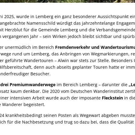
ni 2025, wurde in Lemberg ein ganz besonderer Aussichtspunkt e
 angebrachte Namensschild würdigt das jahrzehntelange Engage
 mit Herzblut für die Gemeinde Lemberg und die Verbandsgemeinde 
 vergangenen Jahr – sein Wirken jedoch bleibt sichtbar und spürb
er unermüdlich im Bereich
Fremdenverkehr und Wandertourism
rwege rund um Lemberg, das Anbringen von Wegmarkierungen, r
r geführte Wandertouren – Alwin war stets zur Stelle. Besonders
 Hilfsbereitschaft, denn auch abseits geplanter Touren hatte er imm
nderfreudiger Besucher.
n
drei Premiumwanderwege
im Bereich Lemberg – darunter die
„L
nsatz kaum denkbar. Die 2020 vom Deutschen Wanderinstitut zertif
einer intensiven Arbeit wurde auch der imposante
Fleckstein
in di
le Wanderer begeistert.
2024 krankheitsbedingt seinen Posten als Wegewart abgeben musste
sich für die Nachbesetzung und trug so dazu bei, dass die Qualität