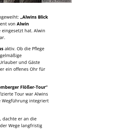
Foto: VG Pirmasens
ingeweiht:
„Alwins Blick
ment von
Alwin
eingesetzt hat. Alwin
ar.
us
aktiv. Ob die Pflege
egelmäßige
 Urlauber und Gäste
er ein offenes Ohr für
emberger Flößer-Tour“
izierte Tour war Alwins
e Wegführung integriert
, dachte er an die
 der Wege langfristig