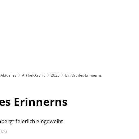
Rathaus
Gemeinden
Aktuelles
Artikel-Archiv
2025
Ein Ort des Erinnerns
des Erinnerns
mberg“ feierlich eingeweiht
TEIG