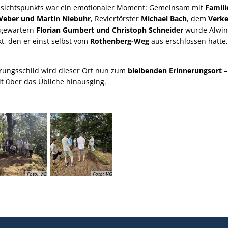
ssichtspunkts war ein emotionaler Moment: Gemeinsam mit
Famili
Weber und Martin Niebuhr
, Revierförster
Michael Bach
, dem
Verke
egewartern
Florian Gumbert und Christoph Schneider
wurde Alwin
t, den er einst selbst vom
Rothenberg-Weg
aus erschlossen hatte,
rungsschild wird dieser Ort nun zum
bleibenden Erinnerungsort
–
 über das Übliche hinausging.
Foto: VG
Foto: VG