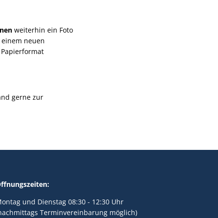
inen
weiterhin ein Foto
on einem neuen
n Papierformat
nd gerne zur
ffnungszeiten:
ontag und Dienstag 08:30 - 12:30 Uhr
nachmittags Terminvereinbarung möglich)