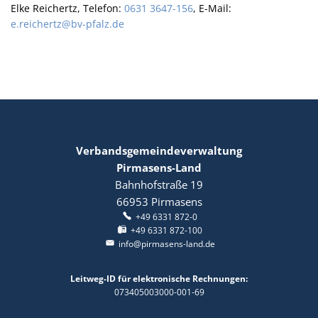
Elke Reichertz, Telefon:
0631 3647-156
, E-Mail:
e.reichertz@bv-pfalz.de
Verbandsgemeindeverwaltung
Pirmasens-Land
Bahnhofstraße 19
66953
Pirmasens
+49 6331 872-0
+49 6331 872-100
info@pirmasens-land.de
Leitweg-ID für elektronische Rechnungen:
073405003000-001-69