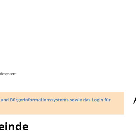
Rathaus
Gemeinden
infosystem
ts- und Bürgerinformationssystems sowie das Login für
einde