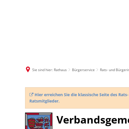
Sie sind hier:
Rathaus
Bürgerservice
Rats- und Bürger
Rats-
Hier erreichen Sie die klassische Seite des Ra
Ratsmitglieder.
und
Verbandsgem
Bürgerinfosystem