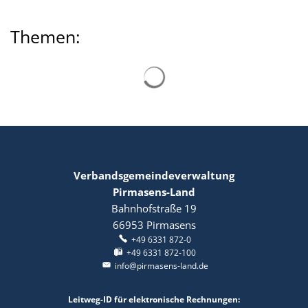
wo?
Themen:
Suchergebnisse werden gelad
Verbandsgemeindeverwaltung
Pirmasens-Land
Bahnhofstraße 19
66953
Pirmasens
+49 6331 872-0
+49 6331 872-100
info@pirmasens-land.de
Leitweg-ID für elektronische Rechnungen: