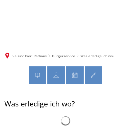
MENÜ
Sie sind hier:
Rathaus
Bürgerservice
Was erledige ich wo?
Was
Was erledige ich wo?
erledige
Suchergebnisse werden gelad
ich