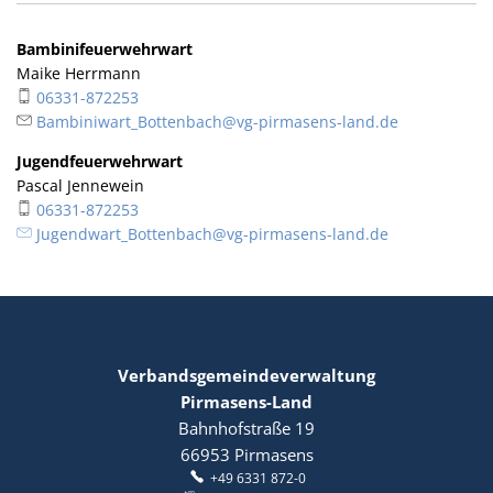
Bambinifeuerwehrwart
Maike Herrmann
06331-872253
Bambiniwart_Bottenbach@vg-pirmasens-land.de
Jugendfeuerwehrwart
Pascal Jennewein
06331-872253
Jugendwart_Bottenbach@vg-pirmasens-land.de
Verbandsgemeindeverwaltung
Pirmasens-Land
Bahnhofstraße 19
66953
Pirmasens
+49 6331 872-0