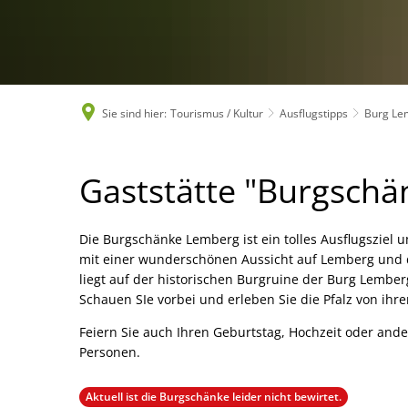
Sie sind hier:
Tourismus / Kultur
Ausflugstipps
Burg Le
Gaststätte
Gaststätte "Burgschä
"Burgschänke"
Die Burgschänke Lemberg ist ein tolles Ausflugszie
mit einer wunderschönen Aussicht auf Lemberg und 
liegt auf der historischen Burgruine der Burg Lemberg
Schauen SIe vorbei und erleben Sie die Pfalz von ihre
Feiern Sie auch Ihren Geburtstag, Hochzeit oder andere
Personen.
Aktuell ist die Burgschänke leider nicht bewirtet.