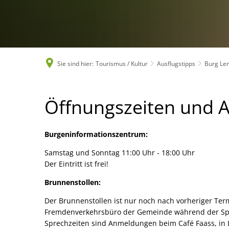
Sie sind hier:
Tourismus / Kultur
Ausflugstipps
Burg Le
Öffnungszeiten
Öffnungszeiten und 
und
Burgeninformationszentrum:
Anfahrt
Samstag und Sonntag 11:00 Uhr - 18:00 Uhr
Der Eintritt ist frei!
zur
Brunnenstollen:
Der Brunnenstollen ist nur noch nach vorheriger Te
Burg
Fremdenverkehrsbüro der Gemeinde während der Spr
Sprechzeiten sind Anmeldungen beim Café Faass, in 