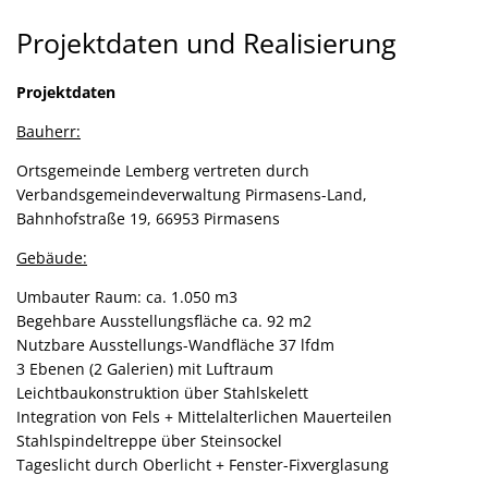
Projektdaten
Projektdaten und Realisierung
und
Projektdaten
Realisierung
Bauherr:
Ortsgemeinde Lemberg vertreten durch
Verbandsgemeindeverwaltung Pirmasens-Land,
Bahnhofstraße 19, 66953 Pirmasens
Gebäude:
Umbauter Raum: ca. 1.050 m3
Begehbare Ausstellungsfläche ca. 92 m2
Nutzbare Ausstellungs-Wandfläche 37 lfdm
3 Ebenen (2 Galerien) mit Luftraum
Leichtbaukonstruktion über Stahlskelett
Integration von Fels + Mittelalterlichen Mauerteilen
Stahlspindeltreppe über Steinsockel
Tageslicht durch Oberlicht + Fenster-Fixverglasung