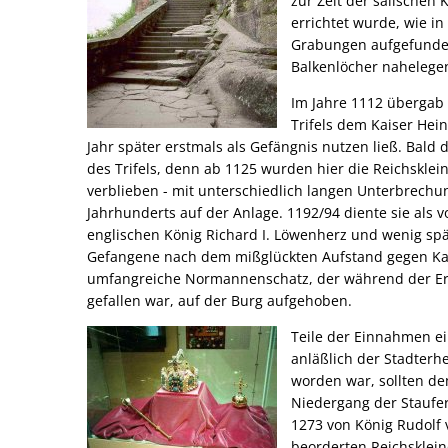
zur Zeit der salischen
errichtet wurde, wie i
Grabungen aufgefunden
Balkenlöcher nahelege
Im Jahre 1112 übergab
Trifels dem Kaiser Hein
Jahr später erstmals als Gefängnis nutzen ließ. Bald 
des Trifels, denn ab 1125 wurden hier die Reichskle
verblieben - mit unterschiedlich langen Unterbrechu
Jahrhunderts auf der Anlage. 1192/94 diente sie als v
englischen König Richard I. Löwenherz und wenig spät
Gefangene nach dem mißglückten Aufstand gegen Kai
umfangreiche Normannenschatz, der während der Erob
gefallen war, auf der Burg aufgehoben.
Teile der Einnahmen e
anläßlich der Stadterh
worden war, sollten d
Niedergang der Staufer
1273 von König Rudolf 
beorderten Reichsklein