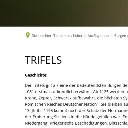
Sie sind hier:
Tourismus / Kultur
Ausflugstipps
Burgen 
Trifels
TRIFELS
Geschichte:
Der Trifels gilt als eine der bedeutendsten Burgen des
1081 erstmals urkundlich erwähnt. Ab 1125 werden hi
Krone, Zepter, Schwert - aufbewahrt, die höchsten S
Römischen Reiches Deutscher Nation". Sie bleiben au
13. Jhdts. 1195 kommt noch der Schatz der Normanne
der Eroberung Siziliens in die Hände gefallen war. En
Niedergang. Kriegerische Beschädigungen, Blitzschl