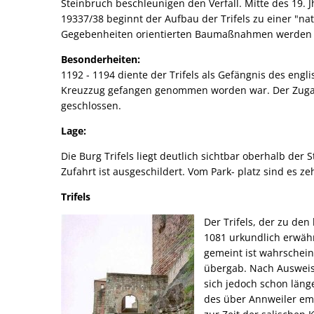
Steinbruch beschleunigen den Verfall. Mitte des 19. J
19337/38 beginnt der Aufbau der Trifels zu einer "na
Gegebenheiten orientierten Baumaßnahmen werden e
Besonderheiten:
1192 - 1194 diente der Trifels als Gefängnis des eng
Kreuzzug gefangen genommen worden war. Der Zugang z
geschlossen.
Lage:
Die Burg Trifels liegt deutlich sichtbar oberhalb der
Zufahrt ist ausgeschildert. Vom Park- platz sind es z
Trifels
Der Trifels, der zu den
1081 urkundlich erwähn
gemeint ist wahrschei
übergab. Nach Ausweis 
sich jedoch schon läng
des über Annweiler em