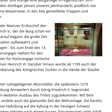
 Kaiser und Könige eine Burganlage im eigentlichen Sinn
n den dreißiger Jahren unseres Jahrhunderts anläßlich von
e Mauerreste, in den Fels gemeißelte Treppen und
n.
 der Mainzer Erzbischof den
rich V., der die Burg schon ein
darauf begann die große Zeit
inodien aufbewahrt und
ngen - bis zum Ende des 13.
orrangiger Haftort für den
er für hochrangige sizilische
ser Heinrich VI. Darüber hinaus wurde ab 1195 auch der
erung des Königreiches Sizilien in die Hände der Staufer
iner nahegelegenen Münzstätte, die spätestens 1219
ebung Annweilers durch König Friedrich II. begründet
em weiteren Ausbau des Trifels zugutekommen. Mit dem
 endete auch die glanzvolle Zeit der Wehranlage. Die bereits
von Habsburg auf die Kyburg in der heutigen Schweiz
odien kehrten nach einem kurzen Zwischenspiel unter Adolf