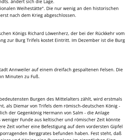
hdts. ändert sich die Lage.
tionalen Weihestätte". Die nur wenig an den historischen
rst nach dem Krieg abgeschlossen.
lischen Königs Richard Löwenherz, der bei der Rückkehr vom
ur Burg Trifels kostet Eintritt. Im Dezember ist die Burg
 Stadt Annweiler auf einem dreifach gespaltenen Felsen. Die
ehn Minuten zu Fuß.
 bedeutensten Burgen des Mittelalters zählt, wird erstmals
t, als Diemar von Trifels dem römisch-deutschen König -
nlich der Gegenkönig Hermann von Salm - die Anlage
weniger Funde aus keltischer und römischer Zeit könnte
ere Zeit vorher eine Befestigung auf dem vordersten Gipfel
porragenden Berggrates befunden haben. Fest steht, daß