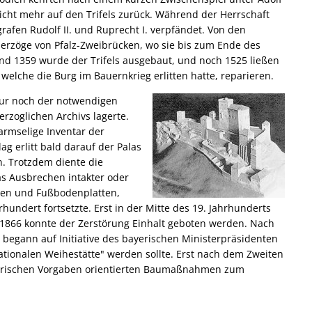
icht mehr auf den Trifels zurück. Während der Herrschaft
rafen Rudolf II. und Ruprecht I. verpfändet. Von den
Herzöge von Pfalz-Zweibrücken, wo sie bis zum Ende des
und 1359 wurde der Trifels ausgebaut, und noch 1525 ließen
elche die Burg im Bauernkrieg erlitten hatte, reparieren.
nur noch der notwendigen
rzoglichen Archivs lagerte.
armselige Inventar der
ag erlitt bald darauf der Palas
. Trotzdem diente die
as Ausbrechen intakter oder
len und Fußbodenplatten,
rhundert fortsetzte. Erst in der Mitte des 19. Jahrhunderts
1866 konnte der Zerstörung Einhalt geboten werden. Nach
 begann auf Initiative des bayerischen Ministerpräsidenten
nationalen Weihestätte" werden sollte. Erst nach dem Zweiten
torischen Vorgaben orientierten Baumaßnahmen zum