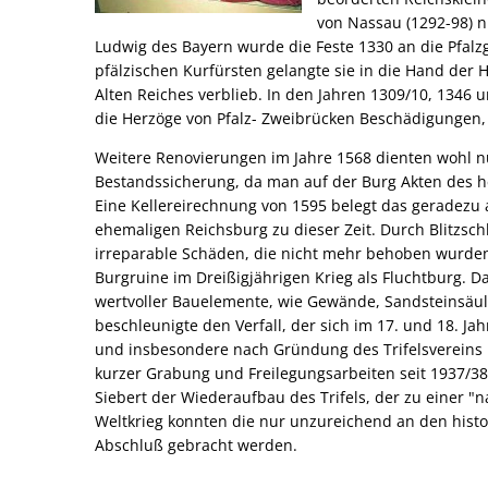
von Nassau (1292-98) n
Ludwig des Bayern wurde die Feste 1330 an die Pfalzg
pfälzischen Kurfürsten gelangte sie in die Hand der 
Alten Reiches verblieb. In den Jahren 1309/10, 1346 
die Herzöge von Pfalz- Zweibrücken Beschädigungen, w
Weitere Renovierungen im Jahre 1568 dienten wohl 
Bestandssicherung, da man auf der Burg Akten des he
Eine Kellereirechnung von 1595 belegt das geradezu 
ehemaligen Reichsburg zu dieser Zeit. Durch Blitzschl
irreparable Schäden, die nicht mehr behoben wurden
Burgruine im Dreißigjährigen Krieg als Fluchtburg. D
wertvoller Bauelemente, wie Gewände, Sandsteinsäu
beschleunigte den Verfall, der sich im 17. und 18. Jah
und insbesondere nach Gründung des Trifelsvereins 
kurzer Grabung und Freilegungsarbeiten seit 1937/38
Siebert der Wiederaufbau des Trifels, der zu einer "
Weltkrieg konnten die nur unzureichend an den his
Abschluß gebracht werden.