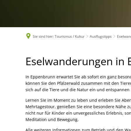
Sie sind hier:
Tourismus / Kultur
Ausflugstipps
Eselwan
Eselwanderungen
Eselwanderungen in
in
In Eppenbrunn erwartet SIe ab sofort ein ganz beso
können Sie den Pfälzerwald zusammen mit den Tieren
Eppenbrunn
sich auf die Tiere und die Natur ein und entspannen S
Lernen SIe im Moment zu leben und erleben Sie Aben
Mehrtagestour, genießen Sie eine besondere Nähe zu
nicht nur für Kinder ein unvergessliches Erlebnis, 
Meditation und Bewegung.
Alle weiteren Informationen zum Betrieb und den W