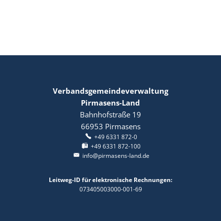
Neudorfstrasse
Verbandsgemeindeverwaltung
Pirmasens-Land
Bahnhofstraße 19
66953
Pirmasens
+49 6331 872-0
+49 6331 872-100
info@pirmasens-land.de
Leitweg-ID für elektronische Rechnungen:
073405003000-001-69