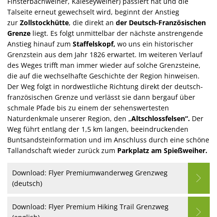
Finsterbachweiher, Kaleseyweiher) passiert hat und die
Talseite erneut gewechselt wird, beginnt der Anstieg
zur
Zollstockhütte
, die direkt an
der Deutsch-Französischen
Grenze
liegt. Es folgt unmittelbar der nächste anstrengende
Anstieg hinauf zum
Staffelskopf,
wo uns ein historischer
Grenzstein aus dem Jahr 1826 erwartet. Im weiteren Verlauf
des Weges trifft man immer wieder auf solche Grenzsteine,
die auf die wechselhafte Geschichte der Region hinweisen.
Der Weg folgt in nordwestliche Richtung direkt der deutsch-
französischen Grenze und verlässt sie dann bergauf über
schmale Pfade bis zu einem der sehenswertesten
Naturdenkmale unserer Region, den „
Altschlossfelsen“.
Der
Weg führt entlang der 1,5 km langen, beeindruckenden
Buntsandsteinformation und im Anschluss durch eine schöne
Tallandschaft wieder zurück zum
Parkplatz am Spießweiher.
Download: Flyer Premiumwanderweg Grenzweg
(deutsch)
Download: Flyer Premium Hiking Trail Grenzweg