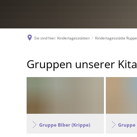
Sie sind hier:
Kindertagesstätten
Kindertagesstätte Ruppe
Gruppen
Gruppen unserer Kit
Gruppe Biber (Krippe)
Gruppe