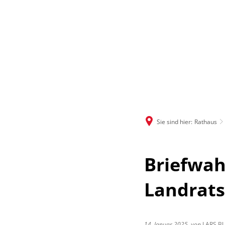
Sie sind hier:
Rathaus
Briefwah
Landrats
14. Januar 2025
von
LARS B