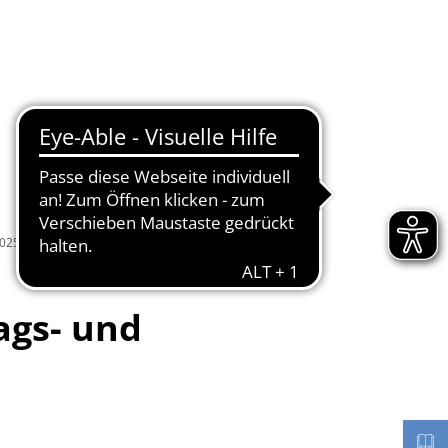
Seite einstellen
Werke
Tourismus / Kultur
Kindertagesstätten
25 - Briefwahl
ags- und