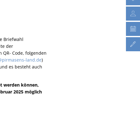
e Briefwahl
ite der
n QR- Code, folgenden
pirmasens-land.de
)
 und es besteht auch
et werden können,
ebruar 2025 möglich